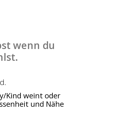
lbst wenn du
lst.
d.
by/Kind weint oder
assenheit und Nähe