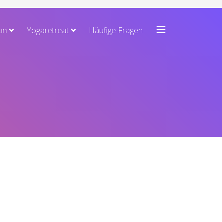
on
Yogaretreat
Häufige Fragen